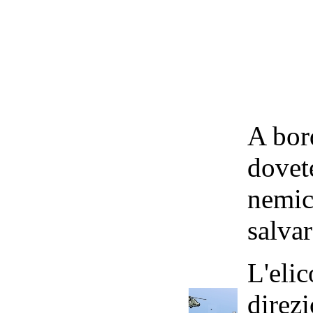
A bord
dovete
nemici
salvar
L'elic
direzi