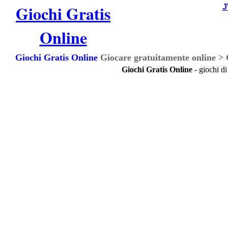
Giochi Gratis
Online
Giochi Gratis Online
Giocare gratuitamente online > 
Giochi Gratis Online
- giochi di