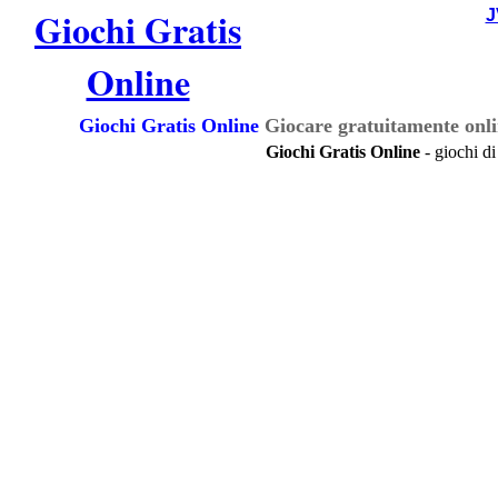
Giochi Gratis
Online
Giochi Gratis Online
Giocare gratuitamente onli
Giochi Gratis Online
- giochi di