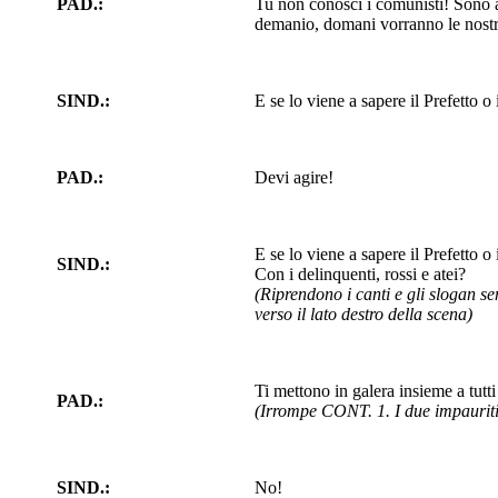
PAD.:
Tu non conosci i comunisti! Sono a
demanio, domani vorranno le nostre
SIND.:
E se lo viene a sapere il Prefetto o 
PAD.:
Devi agire!
E se lo viene a sapere il Prefetto 
SIND.:
Con i delinquenti, rossi e atei?
(Riprendono i canti e gli slogan s
verso il lato destro della scena)
Ti mettono in galera insieme a tutti
PAD.:
(Irrompe CONT. 1. I due impauriti
SIND.:
No!