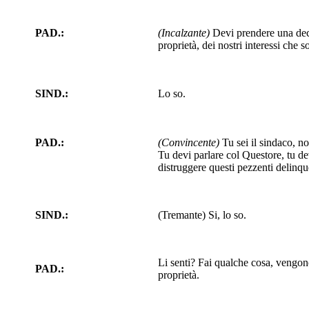
PAD.:
(Incalzante)
Devi prendere una decis
proprietà, dei nostri interessi che s
SIND.:
Lo so.
PAD.:
(Convincente)
Tu sei il sindaco, no
Tu devi parlare col Questore, tu de
distruggere questi pezzenti delinqu
SIND.:
(Tremante) Si, lo so.
Li senti? Fai qualche cosa, vengono
PAD.:
proprietà.