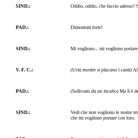
SIND.:
Oddio, oddio, che faccio adesso? 
PAD.:
Dimostrati forte!
SIND.:
Mi vogliono... mi vogliono portar
V. F. C.:
(Urla mentre si placano i canti)
All
PAD.:
(Sollevato da un incubo)
Ma lì è d
SIND.:
Vedi che non vogliono le nostre te
che mi vogliono portare con loro.