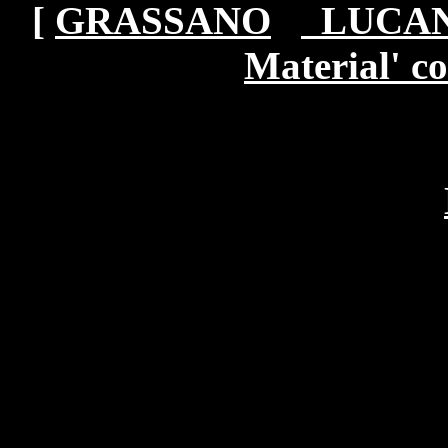
[
GRASSANO
LUCA
Material' c