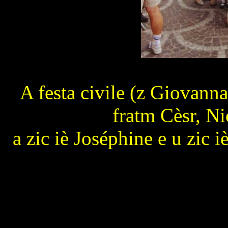
A festa civile (z Giovann
fratm Cèsr, N
a zic iè Joséphine e u zic i